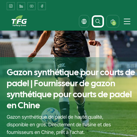
Padel
Court
Turf
0
Supplier
&
Factory
in
Gazon synthétique pour courts de
China
padel | Fournisseur de gazon
synthétique pour courts de padel
en Chine
Gazon synthétique de padel de haute qualité,
disponible en gros. Directement de l'usine et des
fournisseurs en Chine, prêt à l'achat.