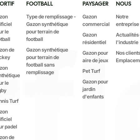
ORTIF
FOOTBALL
PAYSAGER
NOUS
zon
Type de remplissage -
Gazon
Notre
ificiel
Gazon synthétique
commercial
entreprise
r le
pour terrain de
Gazon
Actualités
tball
football
résidentiel
l'industrie
zon de
Gazon synthétique
Gazon pour
Nos client
ckey
pour terrain de
aire de jeux
Emplacem
football sans
zon
Pet Turf
remplissage
nthétique
Gazon pour
r le
jardin
gby
d'enfants
nnis Turf
zon
ificiel
ur padel
zon de