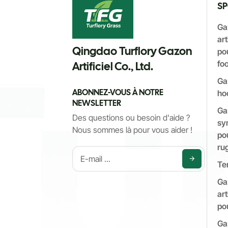
SP
Ga
art
Qingdao Turflory Gazon
pou
foo
Artificiel Co., Ltd.
Ga
ABONNEZ-VOUS À NOTRE
ho
NEWSLETTER
Ga
Des questions ou besoin d'aide ?
sy
Nous sommes là pour vous aider !
pou
ru
Te
Ga
art
po
Ga