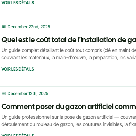
VOIR LES DÉTAILS
December 22nd, 2025
Un guide complet détaillant le coût tout compris (clé en main) de l
couvrant les matériaux, la main-d'œuvre, la préparation, les vari
investissement à long terme, aidant les propriétaires à établir un 
VOIR LES DÉTAILS
dépenses imprévues.
December 12th, 2025
Un guide professionnel sur la pose de gazon artificiel — couvrant
déroulement du rouleau de gazon, les coutures invisibles, la fixa
gazon Turflory faciles à installer pour des résultats de qualité pr
VOIR LES DÉTAILS