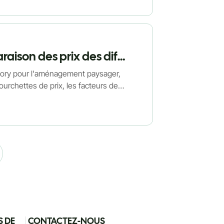
Combien coûte le gazon artificiel ? Comparaison des prix des différents types de gazon Turflory
flory pour l'aménagement paysager,
ourchettes de prix, les facteurs de
 et les avantages en termes de
S DE
CONTACTEZ-NOUS