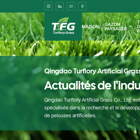
Qingdao
Turflory
T
GAZON
MAISON
D
PAYSAGER
F
Artificial
Grass
Co.,Ltd.
Qingdao Turflory Artificial Grass
Actualités de l'indu
Qingdao Turflory Artificial Grass Co., Ltd. 
spécialisée dans la recherche et le développ
de pelouses artificielles.