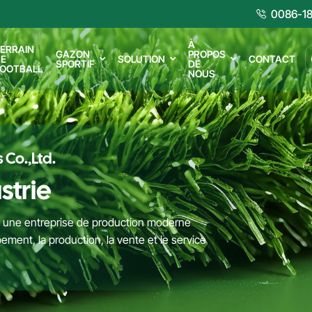
0086-18
À
ERRAIN
GAZON
PROPOS
E
SOLUTION
CONTACT
SPORTIF
DE
OOTBALL
NOUS
 Co.,Ltd.
strie
est une entreprise de production moderne
ement, la production, la vente et le service