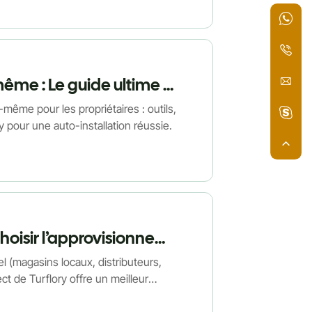
Installation de gazon artificiel à faire soi-même : Le guide ultime de Turflory pour l’auto-installation
i-même pour les propriétaires : outils,
y pour une auto-installation réussie.
Où acheter du gazon artificiel : pourquoi choisir l’approvisionnement direct du fabricant Turflory est judicieux
el (magasins locaux, distributeurs,
ct de Turflory offre un meilleur
aux propriétaires et aux