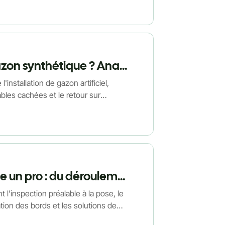
Quel est le coût total de l'installation de gazon synthétique ? Analyse complète des prix tout compris
'installation de gazon artificiel,
ables cachées et le retour sur
budget réaliste et à éviter les
Comment poser du gazon artificiel comme un pro : du déroulement aux raccords parfaits
 l'inspection préalable à la pose, le
tion des bords et les solutions de
ofessionnelle.