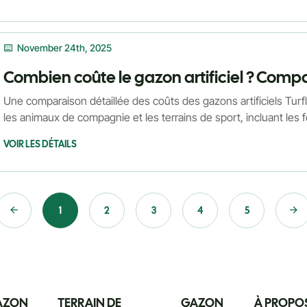
November 24th, 2025
Une comparaison détaillée des coûts des gazons artificiels Tur
les animaux de compagnie et les terrains de sport, incluant les f
valeur, les facteurs techniques ayant une incidence sur le coût
VOIR LES DÉTAILS
réduction des coûts liés aux ventes directes.
1
2
3
4
5
AZON
TERRAIN DE
GAZON
À PROPO