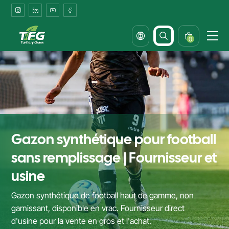
Non
Filling
Type
0
Football
Turf
in
Bulk
Gazon synthétique pour football
sans remplissage | Fournisseur et
usine
Gazon synthétique de football haut de gamme, non
garnissant, disponible en vrac. Fournisseur direct
d'usine pour la vente en gros et l'achat.