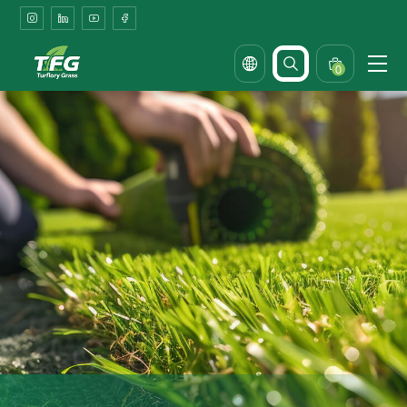
Qingdao
Turflory
Artificial
0
Grass
Co.,Ltd.