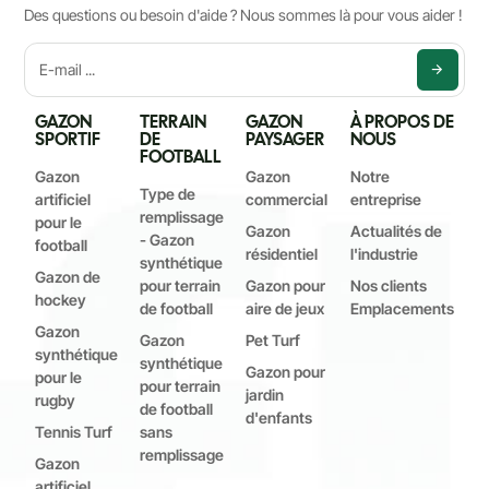
Des questions ou besoin d'aide ? Nous sommes là pour vous aider !
GAZON
TERRAIN
GAZON
À PROPOS DE
SPORTIF
DE
PAYSAGER
NOUS
FOOTBALL
Gazon
Gazon
Notre
Type de
artificiel
commercial
entreprise
remplissage
pour le
Gazon
Actualités de
- Gazon
football
résidentiel
l'industrie
synthétique
Gazon de
pour terrain
Gazon pour
Nos clients
hockey
de football
aire de jeux
Emplacements
Gazon
Gazon
Pet Turf
synthétique
synthétique
Gazon pour
pour le
pour terrain
jardin
rugby
de football
d'enfants
Tennis Turf
sans
remplissage
Gazon
artificiel