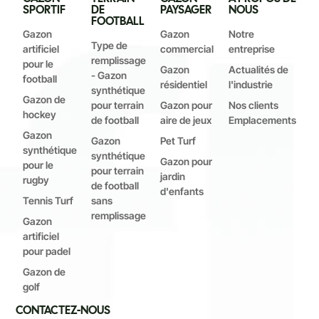
SPORTIF
DE
PAYSAGER
NOUS
FOOTBALL
Gazon
Gazon
Notre
Type de
artificiel
commercial
entreprise
remplissage
pour le
Gazon
Actualités de
- Gazon
football
résidentiel
l'industrie
synthétique
Gazon de
pour terrain
Gazon pour
Nos clients
hockey
de football
aire de jeux
Emplacements
Gazon
Gazon
Pet Turf
synthétique
synthétique
Gazon pour
pour le
pour terrain
jardin
rugby
de football
d'enfants
Tennis Turf
sans
remplissage
Gazon
artificiel
pour padel
Gazon de
golf
CONTACTEZ-NOUS