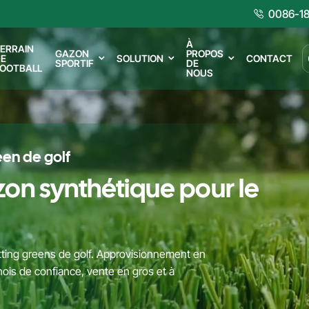
0086-18
À
ERRAIN
GAZON
PROPOS
E
SOLUTION
CONTACT
SPORTIF
DE
OOTBALL
NOUS
een de golf
zon synthétique pour le
ing greens de golf. Approvisionnement en
nois de confiance, vente en gros et à