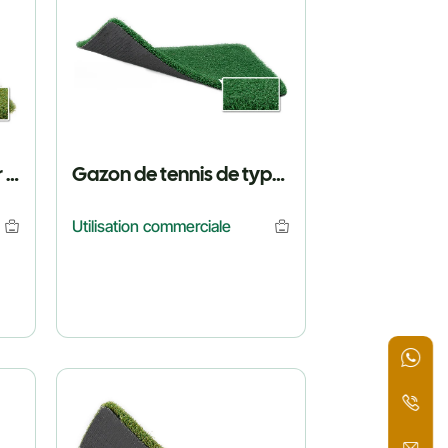
Entraînement amateur Hockey Turf
Gazon de tennis de type coffre-fort
Gazon Tenni
Utilisation commerciale
Utilisation com