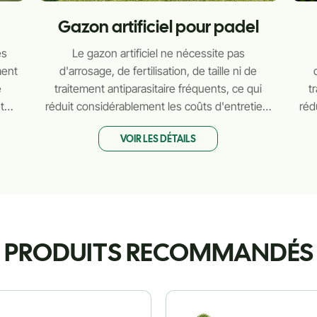
Gazon artificiel pour padel
es
Le gazon artificiel ne nécessite pas
ment
d'arrosage, de fertilisation, de taille ni de
e
traitement antiparasitaire fréquents, ce qui
t
t
réduit considérablement les coûts d'entretien.
réd
.
Un simple nettoyage occasionnel suffit à le
Un
VOIR LES DÉTAILS
maintenir propre et beau.
PRODUITS RECOMMANDÉS