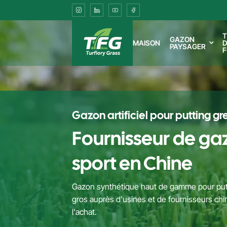
Bulk
Sports
T
GAZON
MAISON
D
PAYSAGER
F
Turf
Supplier
&
Gazon artificiel pour putting gr
Factory
Fournisseur de ga
in
sport en Chine
China
Gazon synthétique haut de gamme pour putt
gros auprès d'usines et de fournisseurs chi
l'achat.