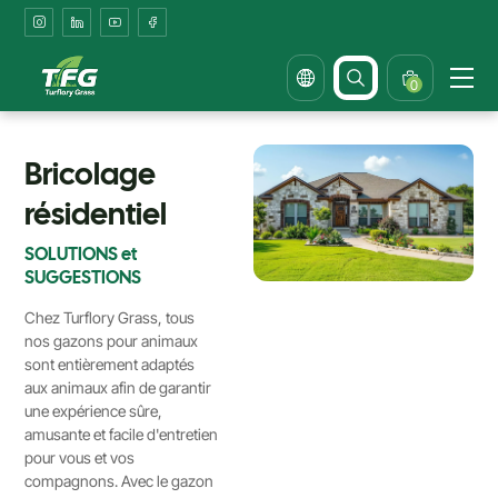
Bricolage
résidentiel
0
Bricolage
résidentiel
SOLUTIONS et
SUGGESTIONS
Chez Turflory Grass, tous
nos gazons pour animaux
sont entièrement adaptés
aux animaux afin de garantir
une expérience sûre,
amusante et facile d'entretien
pour vous et vos
compagnons. Avec le gazon